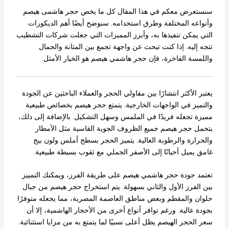
سنستعرض معكم في هذا المقال كل ما يخص حجر هاشمى هيصم
وأنواعه المختلفة وطرق استخدامه. سنوضح أيضًا أهم الديكورات
التي يمكن تنفيذها به، وأبرز المميزات التي جعلت شركات التشطيب
تتجه إليه. إذا كنت تبحث عن واجهة تجمع بين المتانة والجمال
واللمسة الفاخرة، فإن حجر هاشمي هيصم هو الخيار الأمثل.
يعتبر الأكثر انتشارًا بين مقاولي الحجر والعملاء الباحثين عن الجودة
والتميز في الواجهات الخارجية. يتمتع حجر هيصم بخصائص طبيعية
مميزة تجعله فريدًا في الملمس وسهل التشكيل. بالإضافة إلى ذلك،
يتحمل حجر هيصم جميع الظروف الجوية القاسية مثل الأمطار
والحرارة والرطوبة العالية. يتميز الحجر بسطح أملس ولون بيج
غامق يميل أحيانًا إلى الأصفر الجملي مع ثقوب بسيطة طبيعية.
تعتمد جودة حجر هاشمي هيصم على طريقة الفرز، ويمكنك التمييز
بين الفرز الأول والثاني بسهولة. يتم استخراج حجر هيصم من جبال
حلوان والمقطم وبعض مناطق العاصمة المصرية، مما يجعله متوفرًا
بجودة عالية. ورغم توافر أنواع أخرى من الأحجار الهاشمية، إلا أن
سعر الحجر الهيصم يظل أعلى نسبيًا لما يتمتع به من مزايا استثنائية.