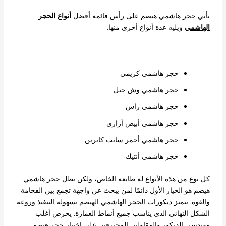
يأتي حجر هاشمي هيصم على رأس قائمة أفضل
أنواع الحجر
الهاشمي
ويليه عدة أنواع أخرى منها:
حجر هاشمي كريمي
حجر هاشمي وش جبل
حجر هاشمي راس
حجر هاشمي أبيض أزازي
حجر هاشمي أحمر سانت كاترين
حجر هاشمي أنتيك
كل نوع من هذه الأنواع له طابعه الخاص، ولكن يظل حجر هاشمي
هيصم هو الخيار الأول دائمًا لمن يبحث عن واجهة تجمع بين الفخامة
والقوة. تتميز ديكورات الحجر الهاشمي الهيصم بسهولة التنفيذ وروعة
الشكل النهائي الذي يناسب جميع أنماط العمارة. يحرص أغلب
مهندسي الديكور والمقاولين المحترفين على اختيار حجر هيصم