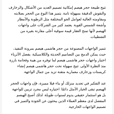
تتيح طبيعة حجر هيصم إمكانية تصميم العديد من الأشكال والزخارف
والنقوش الدقيقة بسهولة تامة. يتميز هذا النوع من الحجر بصلابته
ومقاومته العالية لعوامل الجو المختلفة مثل الرطوبة والأمطار
وأشعة الشمس القوية. يعتمد كثير من الشركات على واجهات
الهيصم لأنها تمنح العقار قيمة سوقية أعلى مقارنة بغيره من
التشطيبات.
تتميز الواجهات المصنوعة من حجر هاشمى هيصم بمرونة التنفيذ،
حيث يمكن الدمج بين التصاميم الحديثة والكلاسيكية. يفضل الأثرياء
اختيار واجهات حجر هاشمى هيصم لما توفره من هيبة وفخامة بارزة
منذ النظرة الأولى. تتيح سهولة نحت حجر هاشمى هيصم إنشاء
كريستات وزخارف معمارية متقنة تزيد من جمال الواجهة.
عند التفكير في تجديد منزلك أو بناء فيلا مميزة، فإن واجهات الحجر
الهيصم تبقى الخيار الأمثل دائمًا. اختياره ليس مجرد تزيين للواجهة
بل هو استثمار حقيقي يدوم لسنوات طويلة. لذلك أصبح الهيصم
المفضل لدى معظم العملاء الذين يبحثون عن الجودة والتميز في
تصميم الواجهات الخارجية.