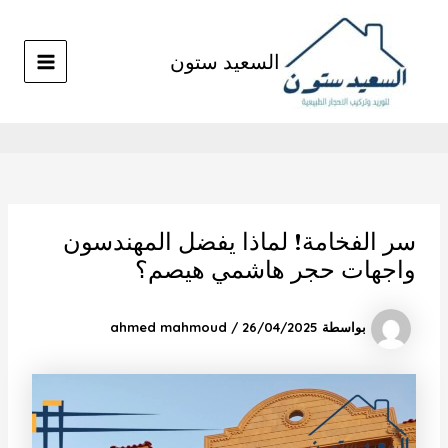
خطي
Post
MAIN
لى
navigation
MENU
لمحتوى
السعيد ستون
سر الفخامة! لماذا يفضل المهندسون
واجهات حجر هاشمي هيصم؟
بواسطة
26/04/2025
/
ahmed mahmoud