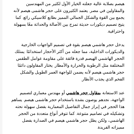
هيصم بصلابة عالية جعلته الخيار الأول لكثير من المهندسين
والمقاولين في مصر. يعتمد الكثيرون على حجر هاشمى هيصم لأنه
يجمع بين القوة والشكل الجمالي المميز بطابع كلاسيكي رائع. كما
يتيح تصميم ديكورات حديثة تمزج بين الأصالة والحداثة معًا بسهولة
واحترافية.
يدخل حجر هاشمي هيصم بقوة في تصميم الواجهات الخارجية
والديكورات الداخلية، مما جعله من أكثر الأحجار استخدامًا. يمتلك
الحجر الهاشمي الهيصم قدرة فائقة على مقاومة عوامل الطقس
المختلفة مثل الرطوبة والحرارة والأمطار. يختار المقاولون دائمًا
حجر هاشمي هيصم لأنه يضمن للواجهة العمر الطويل والشكل
الفخم الذي يجذب الأنظار.
عند الاستعانة ب
مقاول حجر هاشمي
أو مهندس معماري لتصميم
الواجهة، نجدهم يوصون بشدة باستخدام حجر هاشمى هيصم. يساهم
هذا الحجر في إبراز جمال التفاصيل المعمارية بفضل سهولة نحته
وتشكيله في تصاميم متنوعة. كما تتوفر أنواع متعددة من الحجر
الهاشمي، ولكن يظل حجر هاشمي هيصم في الصدارة بفضل
مميزاته الفريدة.