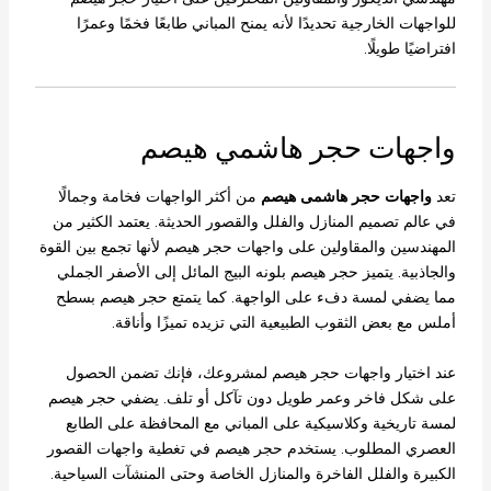
للواجهات الخارجية تحديدًا لأنه يمنح المباني طابعًا فخمًا وعمرًا
افتراضيًا طويلًا.
واجهات حجر هاشمي هيصم
تعد
واجهات حجر هاشمى هيصم
من أكثر الواجهات فخامة وجمالًا
في عالم تصميم المنازل والفلل والقصور الحديثة. يعتمد الكثير من
المهندسين والمقاولين على واجهات حجر هيصم لأنها تجمع بين القوة
والجاذبية. يتميز حجر هيصم بلونه البيج المائل إلى الأصفر الجملي
مما يضفي لمسة دفء على الواجهة. كما يتمتع حجر هيصم بسطح
أملس مع بعض الثقوب الطبيعية التي تزيده تميزًا وأناقة.
عند اختيار واجهات حجر هيصم لمشروعك، فإنك تضمن الحصول
على شكل فاخر وعمر طويل دون تآكل أو تلف. يضفي حجر هيصم
لمسة تاريخية وكلاسيكية على المباني مع المحافظة على الطابع
العصري المطلوب. يستخدم حجر هيصم في تغطية واجهات القصور
الكبيرة والفلل الفاخرة والمنازل الخاصة وحتى المنشآت السياحية.