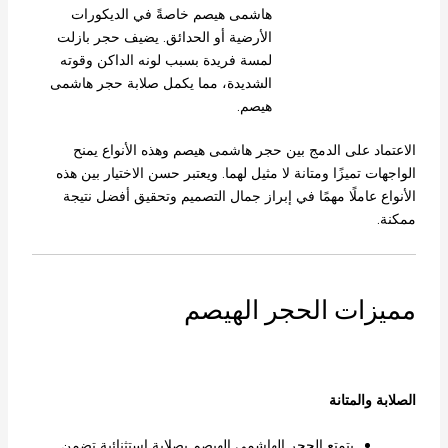
هاشمى هيصم خاصةً في الديكورات
الأرضية أو الحدائق. يضيف حجر بازلت
لمسة فريدة بسبب لونه الداكن وقوته
الشديدة، مما يكمل صلابة حجر هاشمى
هيصم.
الاعتماد على الدمج بين حجر هاشمى هيصم وهذه الأنواع يمنح
الواجهات تميزًا ومتانة لا مثيل لهما. ويعتبر حسن الاختيار بين هذه
الأنواع عاملًا مهمًا في إبراز جمال التصميم وتحقيق أفضل نتيجة
ممكنة.
مميزات الحجر الهيصم
الصلابة والمتانة
يتمتع الحجر الهاشمي الهيصم بصلابة استثنائية تضمن