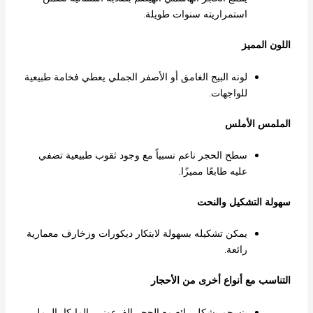
استمراريته سنوات طويلة.
اللون المميز
لونه البيج الغامق أو الأصفر الجملي يعطي فخامة طبيعية
للواجهات.
الملمس الأملس
سطح الحجر ناعم نسبياً مع وجود ثقوب طبيعية تضفي
عليه طابعًا مميزًا.
سهولة التشكيل والنحت
يمكن تشكيله بسهولة لابتكار ديكورات وزخارف معمارية
رائعة.
التناسب مع أنواع أخرى من الأحجار
ينسجم بشكل رائع مع الحجر الفرعوني، المايكا، الرملي،