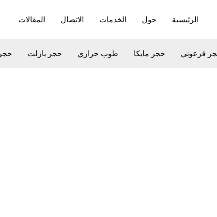
الرئيسية
حول
الخدمات
الاتصال
المقالات
ر فرعوني
حجر مايكا
طوب حراري
حجر بازلت
حجر
سعيد ستو