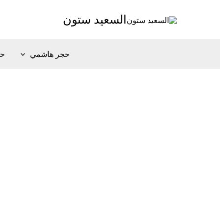
خطي
السعيد ستون
لى
لمحتوى
حجر هاشمي
حج
ال