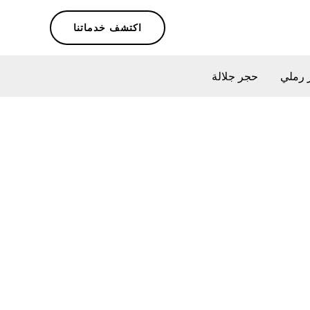
اكتشف خدماتنا
 رملي
حجر جلالة
ن