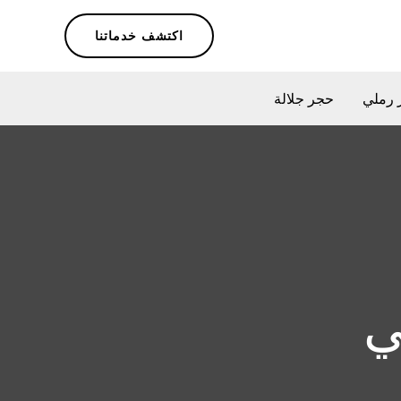
اكتشف خدماتنا
 رملي
حجر جلالة
ي