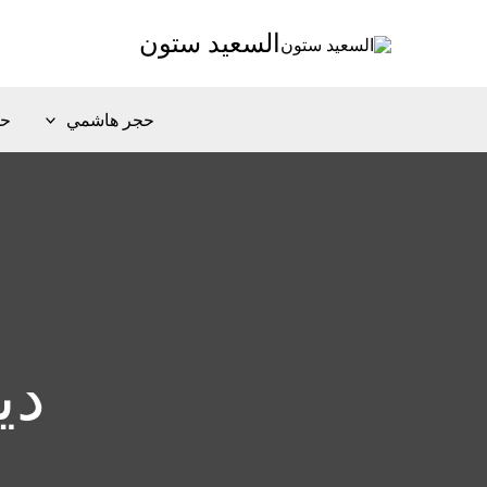
خطي
Post
السعيد ستون
لى
pagination
لمحتوى
حجر هاشمي
حج
دي