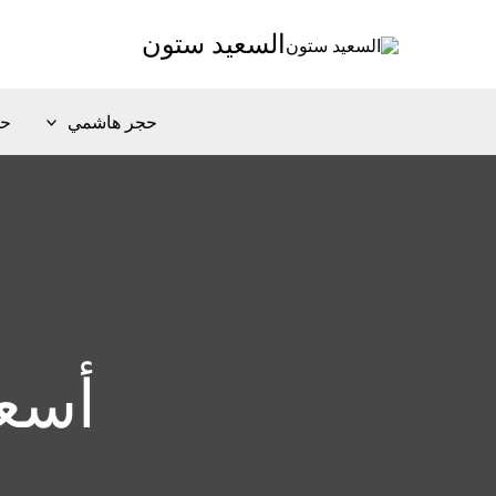
خطي
السعيد ستون
لى
لمحتوى
حجر هاشمي
حج
أسع