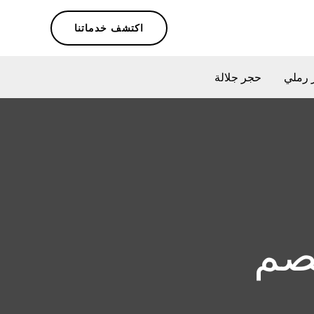
اكتشف خدماتنا
 رملي
حجر جلالة
صم