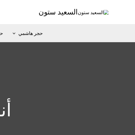
خطي
السعيد ستون
لى
لمحتوى
حجر هاشمي
حج
أن