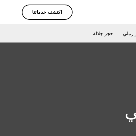
اكتشف خدماتنا
 رملي
حجر جلالة
ي