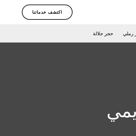
اكتشف خدماتنا
 رملي
حجر جلالة
يمي