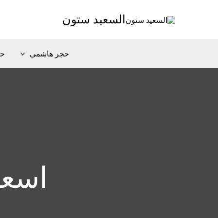
خطي
السعيد ستون
لى
لمحتوى
حجر هاشمي
حج
اسعا