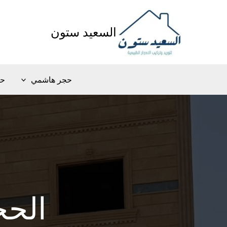
خطي
لى
السعيد ستون
لمحتوى
حجر هاشمي
حج
الحج