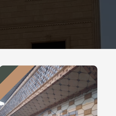
اشهر
5
اخطاء
تركيب
الحجر
الفرعوني
قد
تفسد