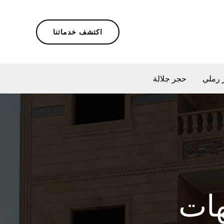
اكتشف خدماتنا
 رملي
حجر جلالة
هات