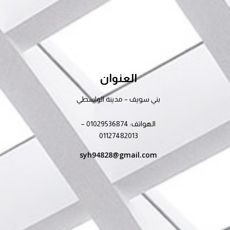
العنوان
بني سويف – مدينة الواسطي
الهواتف: 01029536874 –
01127482013
syh94828@gmail.com