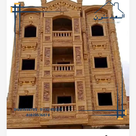
فعلاً
حجر
هيصم
مقاوم
للرطوبة؟
تجربة
واقعيه