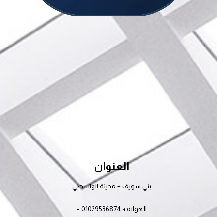
العنوان
بني سويف – مدينة الواسطي
الهواتف: 01029536874 –