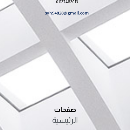
01127482013
syh94828@gmail.com
صفحات
الرئيسية