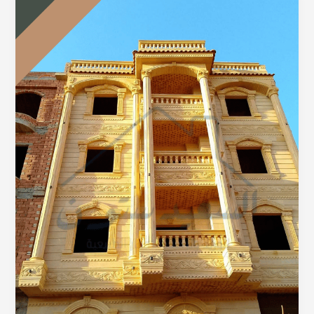
ولا
اغلى
؟
اعرف
سعر
متر
الحجر
الهاشمي
الهيصم
اليوم