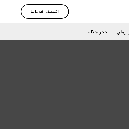
اكتشف خدماتنا
 رملي
حجر جلالة