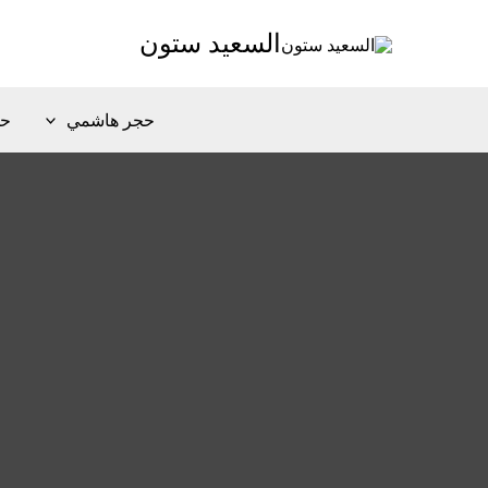
خطي
السعيد ستون
لى
لمحتوى
حجر هاشمي
حج