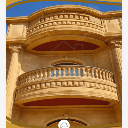
حجر
هيصم
للاسوار
والمداخل
–
هل
تستحق
التكلفة؟