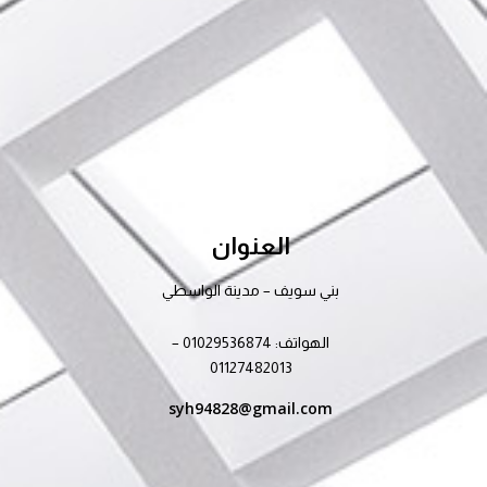
العنوان
بني سويف – مدينة الواسطي
الهواتف: 01029536874 –
01127482013
syh94828@gmail.com