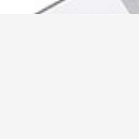
العنوان
بني سويف – مدينة الواسطي
الهواتف: 01029536874 –
01127482013
syh94828@gmail.com