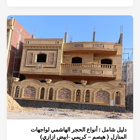
دليل
شامل
:
أنواع
الحجر
الهاشمي
لواجهات
المنازل
(
هيصم
–
كريمي
-ابيض
ازازي)
دليل شامل : أنواع الحجر الهاشمي لواجهات
المنازل ( هيصم – كريمي -ابيض ازازي)