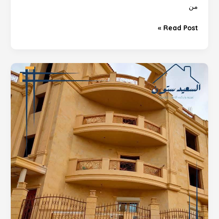
من
Read Post »
أشهر
5
أخطاء
عند
تشطيب
واجهات
الحجر
الهاشمي
(وكيف
تتجنبها)