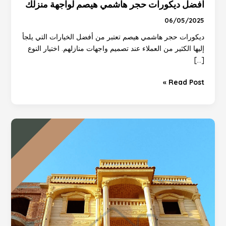
افضل ديكورات حجر هاشمي هيصم لواجهة منزلك
افضل
ديكورات
06/05/2025
حجر
ديكورات حجر هاشمي هيصم تعتبر من أفضل الخيارات التي يلجأ
هاشمي
إليها الكثير من العملاء عند تصميم واجهات منازلهم. اختيار النوع
هيصم
[…]
لواجهة
منزلك
Read Post »
هل
ارتفعت
الأسعار؟
تعرف
على
سعر
متر
حجر
هاشمي