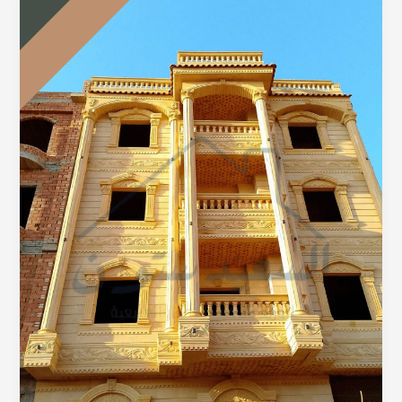
حجر
هاشمي
هيصم
بالصور
–
اشكال
رائعة