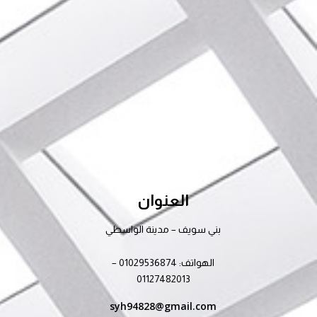
العنوان
بني سويف – مدينة الواسطي
الهواتف: 01029536874 –
01127482013
syh94828@gmail.com