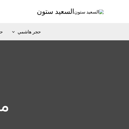
خطي
السعيد ستون
لى
لمحتوى
حجر هاشمي
حج
مم