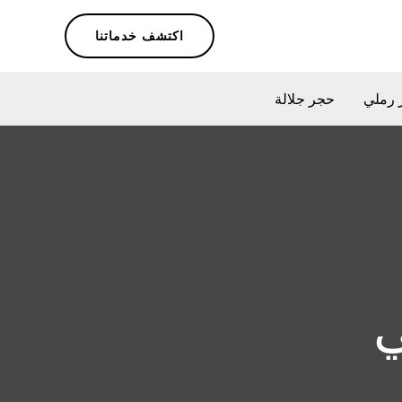
اكتشف خدماتنا
 رملي
حجر جلالة
ي