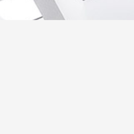
صفحات الموقع
حجر هاشمي
حجر فرعوني
حجر مايكا
طوب حراري