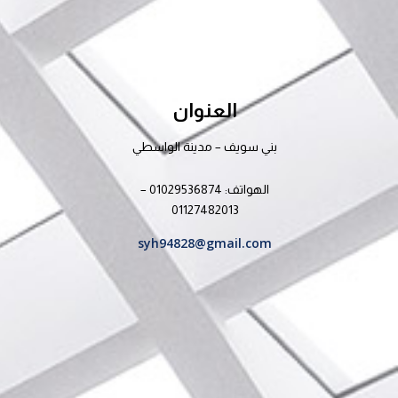
العنوان
بني سويف – مدينة الواسطي
الهواتف: 01029536874 –
01127482013
syh94828@gmail.com