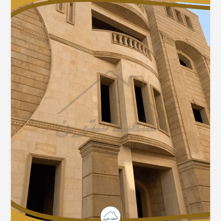
حجر
هيصم
مودرن
تناسب
بيتك؟
شوف
بنفسك