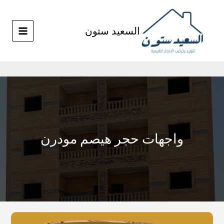
خطي
MAIN
لى
MENU
لمحتوى
السعيد ستون
واجهات حجر هيصم مودرن
واجهات