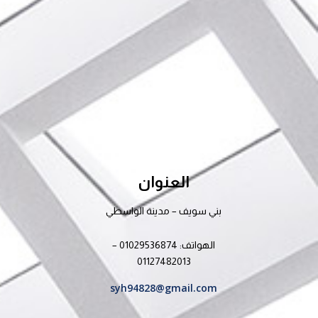
العنوان
بني سويف – مدينة الواسطي
الهواتف: 01029536874 –
01127482013
syh94828@gmail.com