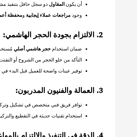
أن يكون
المقاول
ذو سجل حافل بتنفيذ مشار
وجود
مراجعات عملاء إيجابية
و
محفظة أعمال (olio
2. الالتزام بجودة الحجر الهاشمي:
ضمان استخدام
حجر هاشمي أصلي
مُستخر
التأكد من خلو الحجر من الشروخ أو التفتت،
توفير عينات واضحة للعميل قبل البدء في ال
3. العمالة والفنيون المدربون:
توافر فريق فني متخصص في تشكيل وتر
استخدام تقنيات حديثة في التقطيع والتركيب
4. الدقة في التنفيذ والالتزام بالمواعيد: