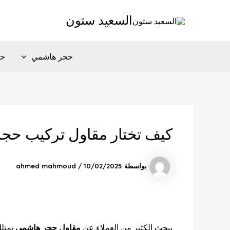
خطي
Post
السعيد ستون
لى
navigation
لمحتوى
حجر هاشمي
حج
كيف تختار مقاول تركيب حجر
بواسطة
10/02/2025
/
ahmed mahmoud
يبحث الكثير من العملاء عن
مقاول حجر هاشمي
يمتلك