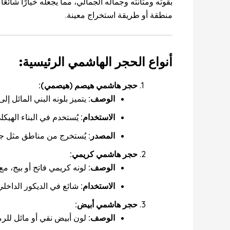
بقوته ومتانته وجماله الجمالي، مما يجعله خيارًا شائعً
منطقة أو طريقة استخراج معينة.
أنواع الحجر الهاشمي الرئيسية:
حجر هاشمي هيصم
(هيصمي):
الوصف:
يتميز بلونه البني المائل إل
الاستخدام:
يُستخدم في البناء الهيكل
المصدر:
يُستخرج من مناطق مثل ج
حجر هاشمي كريمي:
الوصف:
لونه كريمي فاتح أو بيج، مع
الاستخدام:
شائع في الديكور الداخلي
حجر هاشمي أبيض:
الوصف:
لون أبيض نقي أو مائل للرما