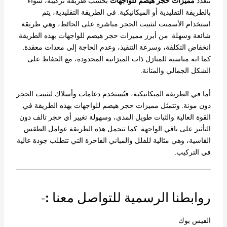
تتعدد
مميزات حجر هيصم للواجهات
بحسب طريقة تركيبه، سواء
بالطريقة التقليدية أو الميكانيكية. في الطريقة التقليدية، يتم
استخدام الأسمنت لتثبيت الحجر مباشرة على الحائط، وهي طريقة
شائعة وسهلة. من أبرز مميزات حجر هيصم للواجهات بهذه الطريقة:
انخفاض التكلفة، وسرعة التنفيذ، وعدم الحاجة إلى معدات معقدة.
كما انه مناسبة للمنازل ذات الميزانية المحدودة، مع الحفاظ على
الشكل الجمالي والمتانة.
أما في الطريقة الميكانيكية، فتُستخدم دعامات وأسلاك لتثبيت الحجر
دون مونة. وتتمثل مميزات حجر هيصم للواجهات بهذه الطريقة في
القوة العالية والثبات طويل المدى، وسهولة تغيير أي حجر تالف دون
التأثير على باقي الواجهة. كما تتحمل هذه الطريقة عوامل الطقس
القاسية، وهي مثالية للفلل والمباني الفاخرة التي تتطلب جودة عالية
في التركيب.
روابطنا الرسمية للتواصل معنا :-
الفيس بوك