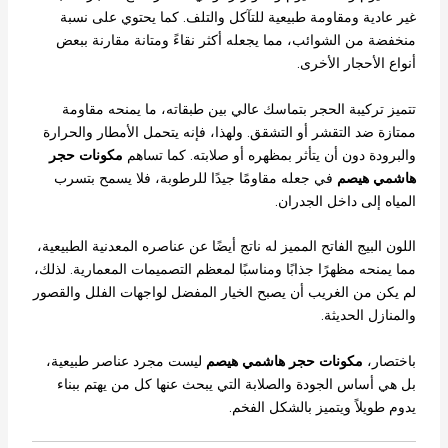
غير عادية ومقاومة طبيعية للتآكل والتلف. كما يحتوي على نسبة
منخفضة من الشوائب، مما يجعله أكثر نقاءً ومتانة مقارنة ببعض
أنواع الأحجار الأخرى.
تتميز تركيبة الحجر بتماسك عالي بين طبقاته، ما يمنحه مقاومة
ممتازة ضد التقشر أو التشقق. ولهذا، فإنه يتحمل الأمطار والحرارة
والبرودة دون أن يتأثر بمظهره أو صلابته. كما تساهم
مكونات حجر
هاشمي هيصم
في جعله مقاومًا جيدًا للرطوبة، فلا يسمح بتسرب
المياه إلى داخل الجدران.
اللون البيج الفاتح المميز له ناتج أيضًا عن عناصره المعدنية الطبيعية،
مما يمنحه مظهرًا جذابًا ومناسبًا لمعظم التصميمات المعمارية. لذلك،
لم يكن من الغريب أن يصبح الخيار المفضل لواجهات الفلل والقصور
والمنازل الحديثة.
باختصار،
مكونات حجر هاشمي هيصم
ليست مجرد عناصر طبيعية،
بل هي أساس الجودة والصلابة التي يبحث عنها كل من يهتم ببناء
يدوم طويلاً ويتميز بالشكل الفخم.