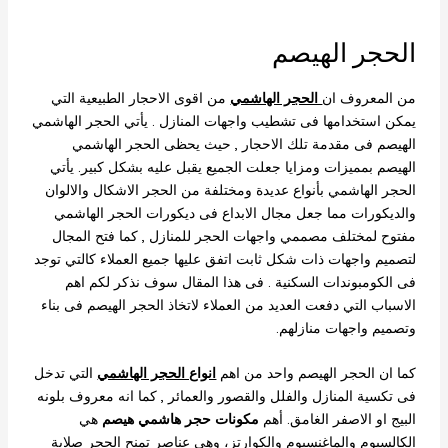
الحجر الهيصم
من المعروف ان
الحجر الهاشمي
من اقوى الاحجار الطبيعية التي
يمكن استخدامها فى تشطيب واجهات المنازل . يأتي الحجر الهاشمي
الهيصم فى مقدمة تلك الاحجار , حيث يحظى الحجر الهاشمي
الهيصم بمميزات ومزايا جعلت الجميع يقبل عليه بشكل كبير. يأتي
الحجر الهاشمي بأنواع عديدة ومختلفة من الحجر الاشكال والالوان
والديكورات مما جعل مجال الابداع فى ديكورات الحجر الهاشمي
مفتوح لمختلف مصممي واجهات الحجر للمنازل , كما فتح المجال
لتصميم واجهات ذات شكل ثابت اتفق عليها جميع العملاء كالتي توجد
فى الكومبوندات السكنية . فى هذا المقال سوف نذكر لكم اهم
الاسباب التي دفعت العديد من العملاء لاتخاذ الحجر الهيصم فى بناء
وتصميم واجهات منازلهم.
كما ان الحجر الهيصم واحد من اهم
انواع الحجر الهاشمي
التي تدخل
فى تكسية المنازل والفلل والقصور والعمائر , كما انه معروف بلونه
البيج او الاصفر الغامق. أهم
مكونات حجر هاشمي هيصم
هي
الكالسيوم والماغنسيوم والكوارتز، وهي عناصر تمنح الحجر صلابة