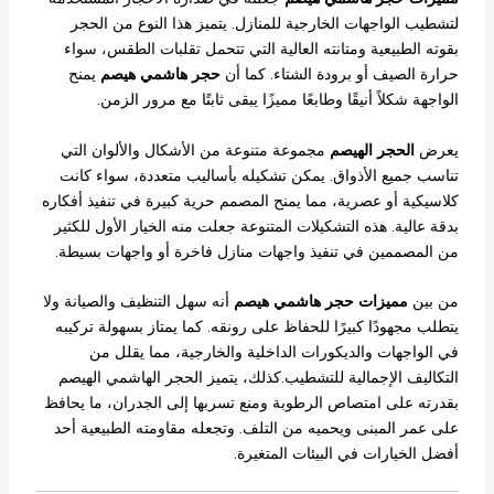
لتشطيب الواجهات الخارجية للمنازل. يتميز هذا النوع من الحجر
بقوته الطبيعية ومتانته العالية التي تتحمل تقلبات الطقس، سواء
حرارة الصيف أو برودة الشتاء. كما أن
حجر هاشمي هيصم
يمنح
الواجهة شكلاً أنيقًا وطابعًا مميزًا يبقى ثابتًا مع مرور الزمن.
يعرض
الحجر الهيصم
مجموعة متنوعة من الأشكال والألوان التي
تناسب جميع الأذواق. يمكن تشكيله بأساليب متعددة، سواء كانت
كلاسيكية أو عصرية، مما يمنح المصمم حرية كبيرة في تنفيذ أفكاره
بدقة عالية. هذه التشكيلات المتنوعة جعلت منه الخيار الأول للكثير
من المصممين في تنفيذ واجهات منازل فاخرة أو واجهات بسيطة.
من بين
مميزات حجر هاشمي هيصم
أنه سهل التنظيف والصيانة ولا
يتطلب مجهودًا كبيرًا للحفاظ على رونقه. كما يمتاز بسهولة تركيبه
في الواجهات والديكورات الداخلية والخارجية، مما يقلل من
التكاليف الإجمالية للتشطيب.كذلك، يتميز الحجر الهاشمي الهيصم
بقدرته على امتصاص الرطوبة ومنع تسربها إلى الجدران، ما يحافظ
على عمر المبنى ويحميه من التلف. وتجعله مقاومته الطبيعية أحد
أفضل الخيارات في البيئات المتغيرة.